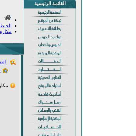
القائمة الرئيسية
الخـط
مكارم ا
الص
ا
مكار