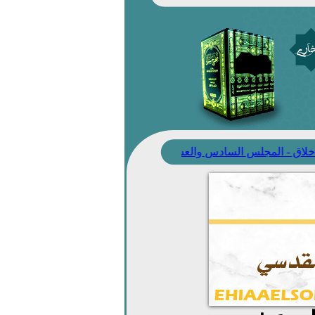
اق - المجلس السادس والعشرون
=> مكارم الأخلاق لأبي بكر محمد بن جعفر ا