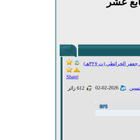
ابع عشر
فر الخرائطي (ت ٣٢٧هـ)
Share
|
02-02-2026
حسين
612
زائر